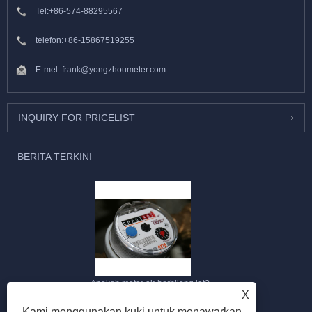
Tel:
+86-574-88295567
telefon:
+86-15867519255
E-mel:
frank@yongzhoumeter.com
INQUIRY FOR PRICELIST
BERITA TERKINI
Apakah meter air berbilang jet?
X
2023/09/28
Kami menggunakan kuki untuk menawarkan